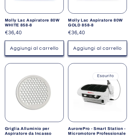
i
o
Molly Lac Aspiratore 80W
Molly Lac Aspiratore 80W
WHITE 858-8
GOLD 858-8
n
Prezzo
€36,40
Prezzo
€36,40
di
di
e
listino
listino
Aggiungi al carrello
Aggiungi al carrello
:
Esaurito
Griglia Alluminio per
AurorePro - Smart Station -
Aspiratore da Incasso
Micromotore Professionale