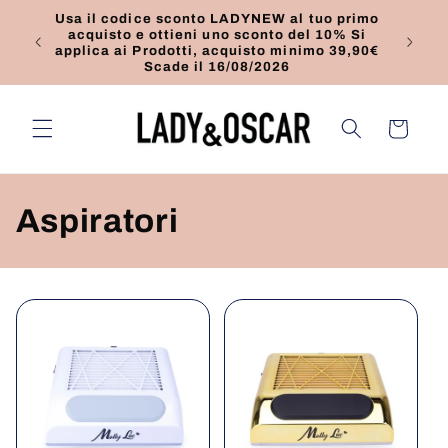
Vai
Usa il codice sconto LADYNEW al tuo primo
direttamente
acquisto e ottieni uno sconto del 10% Si
Promo
ai contenuti
applica ai Prodotti, acquisto minimo 39,90€
49,
Scade il 16/08/2026
Carrello
C
Aspiratori
o
l
l
e
z