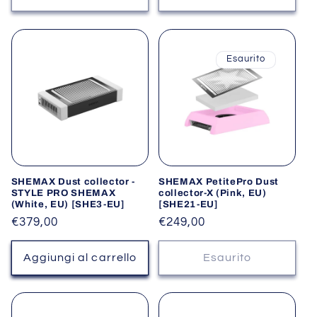
Esaurito
SHEMAX Dust collector -
SHEMAX PetitePro Dust
STYLE PRO SHEMAX
collector-X (Pink, EU)
(White, EU) [SHE3-EU]
[SHE21-EU]
Prezzo
€379,00
Prezzo
€249,00
di
di
listino
listino
Aggiungi al carrello
Esaurito