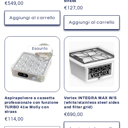
strass
Prezzo
€549,00
Prezzo
€127,00
di
di
listino
Aggiungi al carrello
listino
Aggiungi al carrello
Esaurito
Aspirapolvere a cassetta
Vortex INTEGRA MAX W/S
professionale con funzione
(white/stainless steel sides
TURBO 41w Molly con
and filter grid)
strass
Prezzo
€690,00
Prezzo
€114,00
di
di