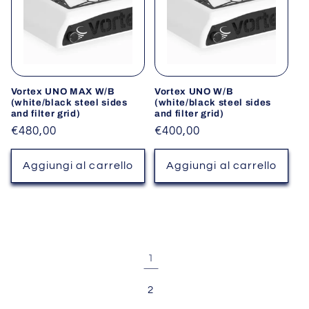
Vortex UNO MAX W/B
Vortex UNO W/B
(white/black steel sides
(white/black steel sides
and filter grid)
and filter grid)
Prezzo
€480,00
Prezzo
€400,00
di
di
listino
listino
Aggiungi al carrello
Aggiungi al carrello
1
2