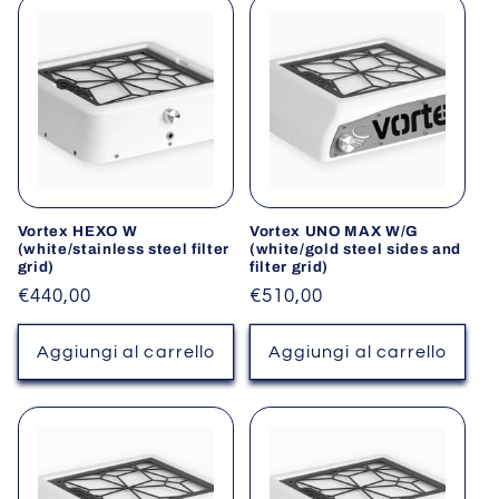
Vortex HEXO W
Vortex UNO MAX W/G
(white/stainless steel filter
(white/gold steel sides and
grid)
filter grid)
Prezzo
€440,00
Prezzo
€510,00
di
di
listino
listino
Aggiungi al carrello
Aggiungi al carrello