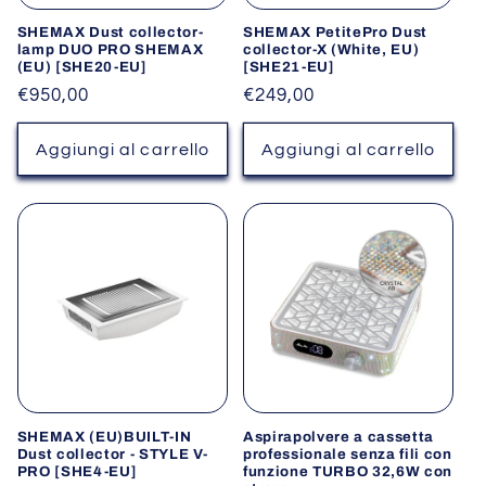
SHEMAX Dust collector-
SHEMAX PetitePro Dust
lamp DUO PRO SHEMAX
collector-X (White, EU)
(EU) [SHE20-EU]
[SHE21-EU]
Prezzo
€950,00
Prezzo
€249,00
di
di
listino
listino
Aggiungi al carrello
Aggiungi al carrello
SHEMAX (EU)BUILT-IN
Aspirapolvere a cassetta
Dust collector - STYLE V-
professionale senza fili con
PRO [SHE4-EU]
funzione TURBO 32,6W con