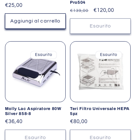
Pro504
Prezzo
€25,00
Prezzo
Prezzo
€120,00
€139,00
di
di
scontato
listino
Aggiungi al carrello
listino
Esaurito
Esaurito
Esaurito
Molly Lac Aspiratore 80W
Teri Filtro Universale HEPA
Silver 858-8
5pz
Prezzo
€36,40
Prezzo
€80,00
di
di
listino
listino
Esaurito
Esaurito