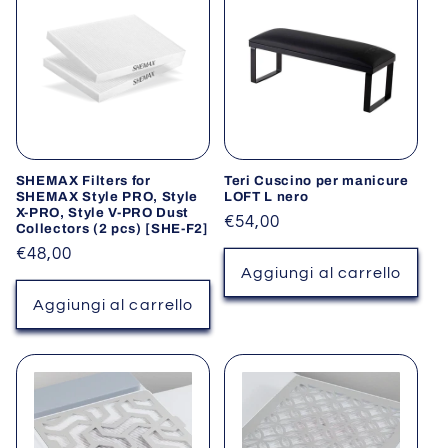
SHEMAX Filters for
Teri Cuscino per manicure
SHEMAX Style PRO, Style
LOFT L nero
X-PRO, Style V-PRO Dust
Prezzo
€54,00
Collectors (2 pcs) [SHE-F2]
di
Prezzo
€48,00
listino
Aggiungi al carrello
di
listino
Aggiungi al carrello