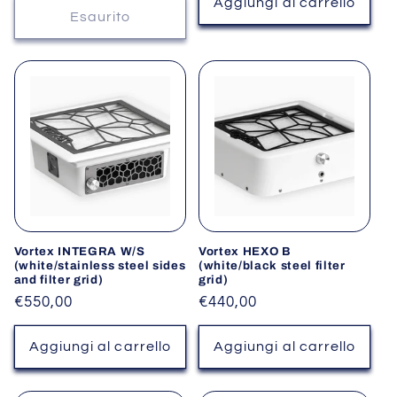
listino
Aggiungi al carrello
listino
Esaurito
Vortex INTEGRA W/S
Vortex HEXO B
(white/stainless steel sides
(white/black steel filter
and filter grid)
grid)
Prezzo
€550,00
Prezzo
€440,00
di
di
listino
listino
Aggiungi al carrello
Aggiungi al carrello