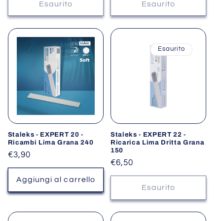
listino
listino
Esaurito
Esaurito
Esaurito
Staleks - EXPERT 20 -
Staleks - EXPERT 22 -
Ricambi Lima Grana 240
Ricarica Lima Dritta Grana
150
Prezzo
€3,90
Prezzo
€6,50
di
di
listino
Aggiungi al carrello
listino
Esaurito