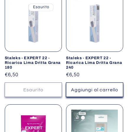
Esaurito
Staleks - EXPERT 22 -
Staleks - EXPERT 22 -
Ricarica Lima Dritta Grana
Ricarica Lima Dritta Grana
180
240
Prezzo
€6,50
Prezzo
€6,50
di
di
listino
listino
Esaurito
Aggiungi al carrello