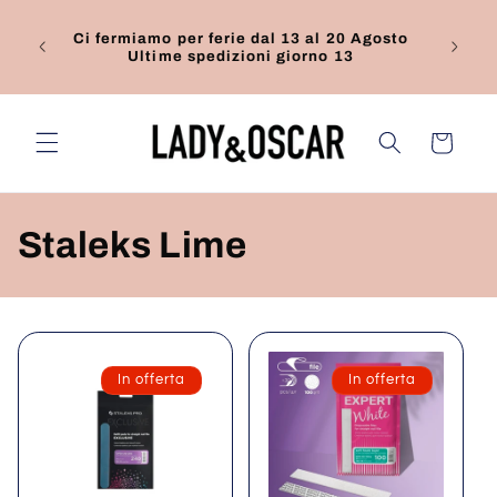
Vai
direttamente
9€ da
Ci fermiamo per ferie dal 13 al 20 Agosto
ai contenuti
e.
Ultime spedizioni giorno 13
Carrello
C
Staleks Lime
o
l
l
In offerta
In offerta
e
z