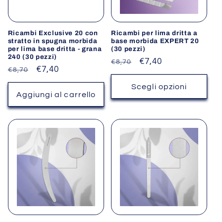
i
o
Ricambi Exclusive 20 con
Ricambi per lima dritta a
stratto in spugna morbida
base morbida EXPERT 20
n
per lima base dritta - grana
(30 pezzi)
240 (30 pezzi)
Prezzo
Prezzo
€7,40
€8,70
Prezzo
Prezzo
€7,40
e
€8,70
di
scontato
di
scontato
listino
Scegli opzioni
:
listino
Aggiungi al carrello