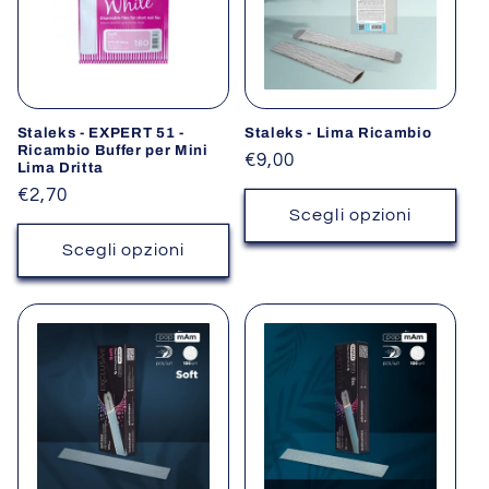
Staleks - EXPERT 51 -
Staleks - Lima Ricambio
Ricambio Buffer per Mini
Prezzo
€9,00
Lima Dritta
di
Prezzo
€2,70
listino
Scegli opzioni
di
listino
Scegli opzioni