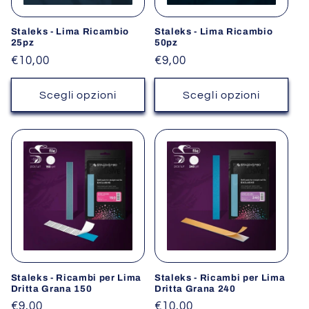
Staleks - Lima Ricambio
Staleks - Lima Ricambio
25pz
50pz
Prezzo
€10,00
Prezzo
€9,00
di
di
listino
listino
Scegli opzioni
Scegli opzioni
Staleks - Ricambi per Lima
Staleks - Ricambi per Lima
Dritta Grana 150
Dritta Grana 240
Prezzo
€9,00
Prezzo
€10,00