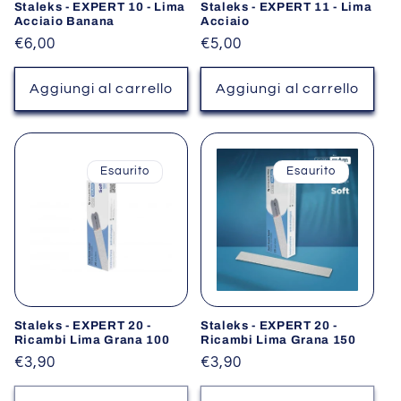
Staleks - EXPERT 10 - Lima
Staleks - EXPERT 11 - Lima
Acciaio Banana
Acciaio
Prezzo
€6,00
Prezzo
€5,00
di
di
listino
listino
Aggiungi al carrello
Aggiungi al carrello
Esaurito
Esaurito
Staleks - EXPERT 20 -
Staleks - EXPERT 20 -
Ricambi Lima Grana 100
Ricambi Lima Grana 150
Prezzo
€3,90
Prezzo
€3,90
di
di