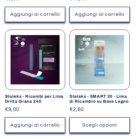
di
di
listino
listino
Aggiungi al carrello
Aggiungi al carrello
Staleks - Ricambi per Lima
Staleks - SMART 20 - Lima
Dritta Grana 240
di Ricambio su Base Legno
Prezzo
€9,00
Prezzo
€2,60
di
di
listino
listino
Aggiungi al carrello
Scegli opzioni