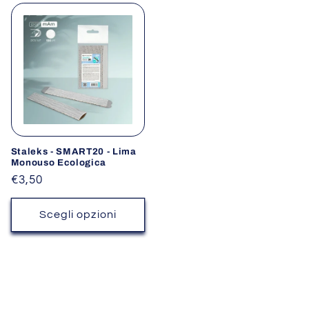
Staleks - SMART20 - Lima
Monouso Ecologica
Prezzo
€3,50
di
listino
Scegli opzioni