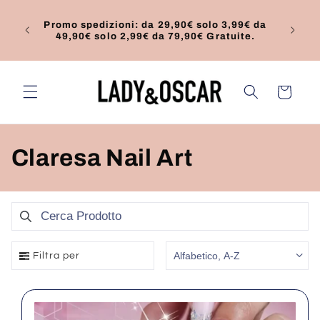
Vai
primo
direttamente
% Si
Promo spedizioni: da 29,90€ solo 3,99€ da
Ci fe
ai contenuti
9,90€
49,90€ solo 2,99€ da 79,90€ Gratuite.
Carrello
C
Claresa Nail Art
o
l
Cerca Prodotto
Use this input to search products in this collection.
l
Alfabetico, A-Z
Filtra per
e
z