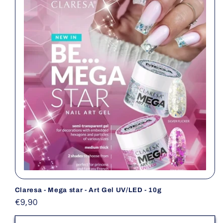
i
o
n
e
:
Claresa - Mega star - Art Gel UV/LED - 10g
Prezzo
€9,90
di