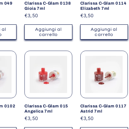
am 049
Clarissa C-Glam 0138
Clarissa C-Glam 0114
Gioia 7ml
Elizabeth 7ml
Prezzo
€3,50
Prezzo
€3,50
di
di
listino
listino
 al
Aggiungi al
Aggiungi al
o
carrello
carrello
am 0102
Clarissa C-Glam 015
Clarissa C-Glam 0117
Angelica 7ml
Astrid 7ml
Prezzo
€3,50
Prezzo
€3,50
di
di