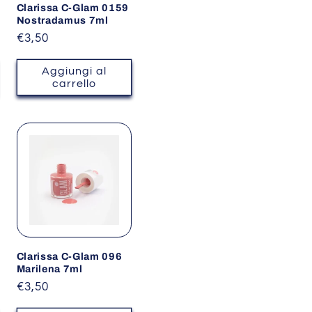
Clarissa C-Glam 0159
Nostradamus 7ml
Prezzo
€3,50
di
listino
Aggiungi al
carrello
Clarissa C-Glam 096
Marilena 7ml
Prezzo
€3,50
di