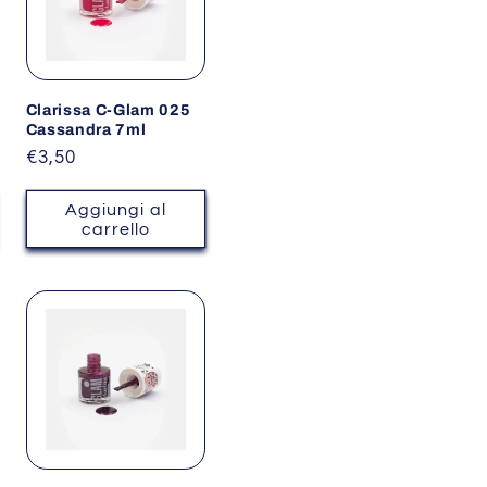
Clarissa C-Glam 025
Cassandra 7ml
Prezzo
€3,50
di
listino
Aggiungi al
carrello