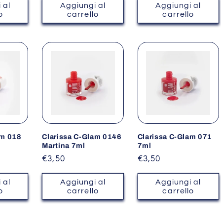
listino
listino
 al
Aggiungi al
Aggiungi al
o
carrello
carrello
am 018
Clarissa C-Glam 0146
Clarissa C-Glam 071
Martina 7ml
7ml
Prezzo
€3,50
Prezzo
€3,50
di
di
listino
listino
 al
Aggiungi al
Aggiungi al
o
carrello
carrello