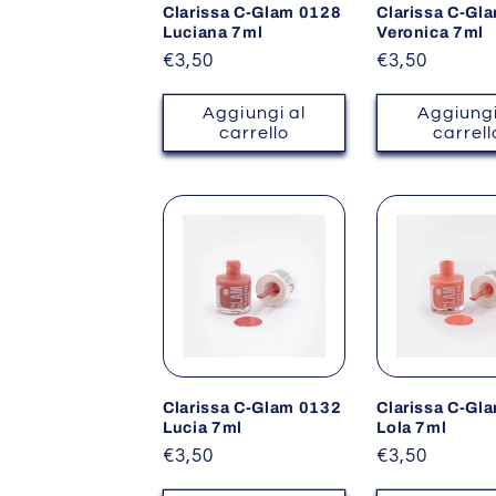
Clarissa C-Glam 0128
Clarissa C-Gl
Luciana 7ml
Veronica 7ml
Prezzo
€3,50
Prezzo
€3,50
di
di
listino
listino
Aggiungi al
Aggiungi
carrello
carrell
Clarissa C-Glam 0132
Clarissa C-Gl
Lucia 7ml
Lola 7ml
Prezzo
€3,50
Prezzo
€3,50
di
di