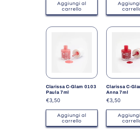
listino
listino
Aggiungi al
Aggiungi
carrello
carrell
Clarissa C-Glam 0103
Clarissa C-Gl
Paula 7ml
Anna 7ml
Prezzo
€3,50
Prezzo
€3,50
di
di
listino
listino
Aggiungi al
Aggiungi
carrello
carrell