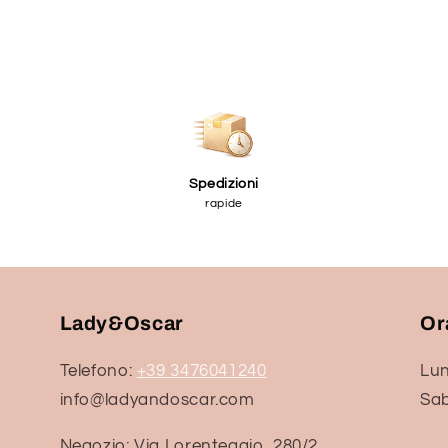
Spedizioni
rapide
Lady&Oscar
Or
Telefono:
+39 3476041240
Lun
info@ladyandoscar.com
Sab
Negozio: Via Lorenteggio, 280/2