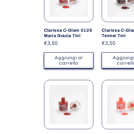
e
z
Clarissa C-Glam 0129
Clarissa C-Gl
Maria Grazia 7ml
Teimei 7ml
i
Prezzo
€3,50
Prezzo
€3,50
di
di
listino
listino
Aggiungi al
Aggiungi
o
carrello
carrell
n
e
: