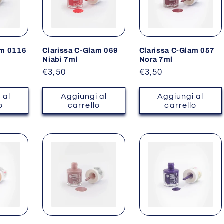
am 0116
Clarissa C-Glam 069
Clarissa C-Glam 057
Niabi 7ml
Nora 7ml
Prezzo
€3,50
Prezzo
€3,50
di
di
listino
listino
 al
Aggiungi al
Aggiungi al
o
carrello
carrello