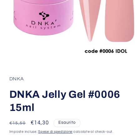
Apri
contenuti
multimediali
1
DNKA
in
finestra
modale
DNKA Jelly Gel #0006
15ml
Prezzo
Prezzo
€14,30
Esaurito
€15,50
di
scontato
Imposte incluse.
Spese di spedizione
calcolate al check-out.
listino