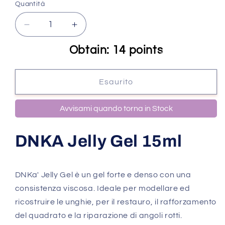
Quantità
Quantità
Diminuisci
Aumenta
quantità
quantità
Obtain: 14 points
per
per
DNKA
DNKA
Jelly
Jelly
Esaurito
Gel
Gel
#0006
#0006
15ml
15ml
Avvisami quando torna in Stock
DNKA Jelly Gel 15ml
DNKa' Jelly Gel è un gel forte e denso con una
consistenza viscosa. Ideale per modellare ed
ricostruire le unghie, per il restauro, il rafforzamento
del quadrato e la riparazione di angoli rotti.