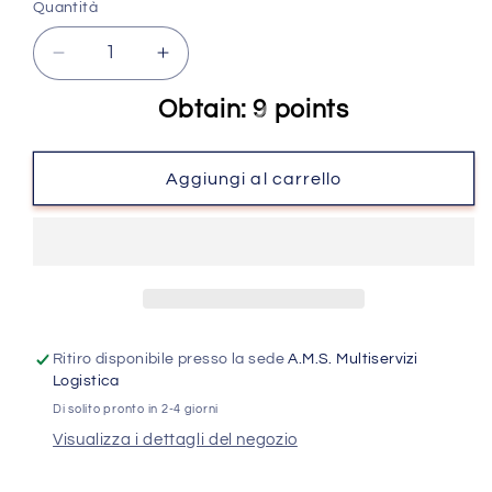
Quantità
Quantità
Diminuisci
Aumenta
quantità
quantità
Obtain: 9 points
per
per
Layla
Layla
-
-
Aggiungi al carrello
Pennello
Pennello
Hybrid
Hybrid
Finishing
Finishing
Brush
Brush
-
-
F105
F105
Ritiro disponibile presso la sede
A.M.S. Multiservizi
Logistica
Di solito pronto in 2-4 giorni
Visualizza i dettagli del negozio