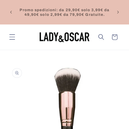
Vai
direttamente
Ci fermiamo per ferie dal 13 al 20 Agosto
ai contenuti
Ultime spedizioni giorno 13
Carrello
Passa alle
informazioni
sul prodotto