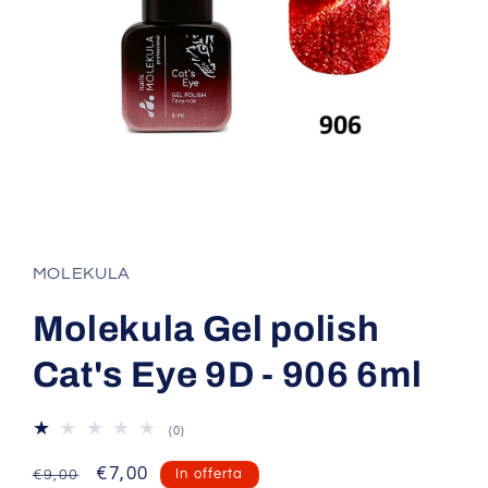
Apri
contenuti
multimediali
1
MOLEKULA
in
finestra
modale
Molekula Gel polish
Cat's Eye 9D - 906 6ml
0
(0)
recensioni
totali
Prezzo
Prezzo
€7,00
In offerta
€9,00