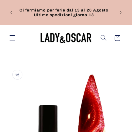
Vai
direttamente
9€ da
Ci fermiamo per ferie dal 13 al 20 Agosto
ai contenuti
e.
Ultime spedizioni giorno 13
Carrello
Passa alle
informazioni
sul prodotto