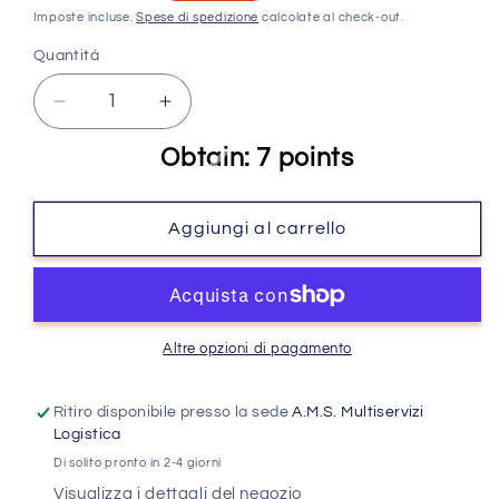
di
scontato
Imposte incluse.
Spese di spedizione
calcolate al check-out.
listino
Quantità
Quantità
Diminuisci
Aumenta
quantità
quantità
Obtain: 7 points
per
per
Molekula
Molekula
Gel
Gel
Aggiungi al carrello
polish
polish
Cat&#39;s
Cat&#39;s
Eye
Eye
9D
9D
-
-
Altre opzioni di pagamento
906
906
6ml
6ml
Ritiro disponibile presso la sede
A.M.S. Multiservizi
Logistica
Di solito pronto in 2-4 giorni
Visualizza i dettagli del negozio